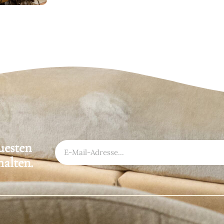
uesten
halten.