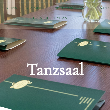
ÜBER UNS
ZIMMER
FEIERLICHKEITEN
KONTAK
RUFEN SIE JETZT AN
Tanzsaal