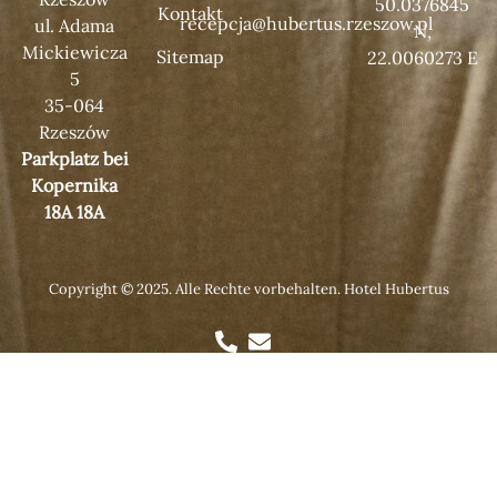
50.0376845
Kontakt
recepcja@hubertus.rzeszow.pl
ul. Adama
N,
Mickiewicza
Sitemap
22.0060273 E
5
35-064
Rzeszów
Parkplatz bei
Kopernika
18A 18A
Copyright © 2025. Alle Rechte vorbehalten. Hotel Hubertus